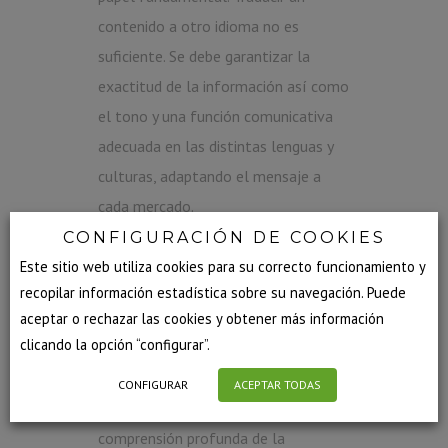
contenido a otro idioma no es
suficiente. Se debe garantizar la
exactitud de la información así como
el tono y una función comunicativa
adecuada en las distintas lenguas y
culturas, adaptando el mensaje a
cada mercado.
CONFIGURACIÓN DE COOKIES
Los materiales de promoción de
Este sitio web utiliza cookies para su correcto funcionamiento y
medicamentos, las campañas
recopilar información estadística sobre su navegación. Puede
dirigidas a profesionales sanitarios,
aceptar o rechazar las cookies y obtener más información
clicando la opción “configurar”.
los documentos informativos para
pacientes y los contenidos
CONFIGURAR
ACEPTAR TODAS
corporativos requieren una
comprensión profunda de la