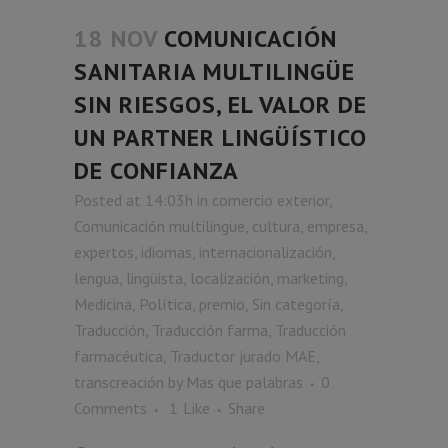
18 NOV
COMUNICACIÓN
SANITARIA MULTILINGÜE
SIN RIESGOS, EL VALOR DE
UN PARTNER LINGÜÍSTICO
DE CONFIANZA
Posted at 14:03h
in
comercio exterior
,
Comunicación multilingüe
,
cultura
,
empresa
,
expertos
,
idiomas
,
internacionalización
,
lengua
,
lingüista
,
localización
,
marketing
,
Medicina
,
Política
,
premio
,
Sin categoría
,
Traducción
,
Traducción farma
,
Traducción
farmacéutica
,
Traductor jurado MAE
,
transcreación
by
Mas que palabras
0
Comments
1
Like
Share