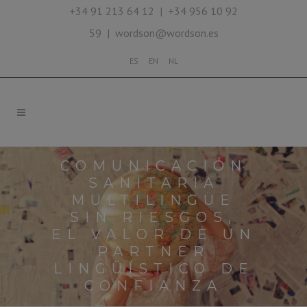
+34 91 213 64 12 | +34 956 10 92
59 | wordson@wordson.es
ES
EN
NL
COMUNICACIÓN
SANITARIA
MULTILINGÜE
SIN RIESGOS,
EL VALOR DE UN
PARTNER
LINGÜÍSTICO DE
CONFIANZA