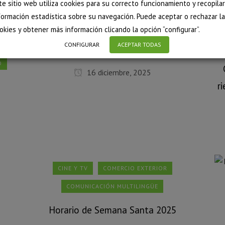
te sitio web utiliza cookies para su correcto funcionamiento y recopilar
POLÍTICA
TRADUCCIÓN
formación estadística sobre su navegación. Puede aceptar o rechazar l
TRADUCCIÓN FARMACÉUTICA
okies y obtener más información clicando la opción “configurar”.
CONFIGURAR
ACEPTAR TODAS
FELIZ NAVIDAD Y PRÓSPERO 2026
O
16 diciembre, 2025
r
CINE Y TV
COMERCIO EXTERIOR
COMUNICACIÓN MULTILINGÜE
Horario de Semana Santa 2025