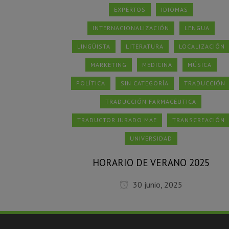
EXPERTOS
IDIOMAS
INTERNACIONALIZACIÓN
LENGUA
LINGÜISTA
LITERATURA
LOCALIZACIÓN
MARKETING
MEDICINA
MÚSICA
POLÍTICA
SIN CATEGORÍA
TRADUCCIÓN
TRADUCCIÓN FARMACÉUTICA
TRADUCTOR JURADO MAE
TRANSCREACIÓN
UNIVERSIDAD
HORARIO DE VERANO 2025
30 junio, 2025