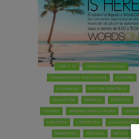
CINE Y TV
COMERCIO EXTERIOR
COMUNICACIÓN MULTILINGÜE
CULTURA
E-LEARNING
EDICIÓN CIENTÍFICA
EDUCACIÓN
EMPRESA
EXPERTOS
IDIOMAS
INTERNACIONALIZACIÓN
LENGU
LINGÜISTA
LITERATURA
LOCALIZACIÓN
MARKETING
MEDICINA
MÚSICA