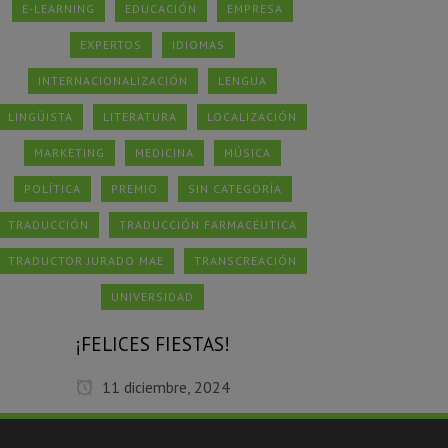
E-LEARNING
EDUCACIÓN
EMPRESA
EXPERTOS
IDIOMAS
INTERNACIONALIZACIÓN
LENGUA
LINGÜISTA
LITERATURA
LOCALIZACIÓN
MARKETING
MEDICINA
MÚSICA
POLÍTICA
PREMIO
SIN CATEGORÍA
TRADUCCIÓN
TRADUCCIÓN FARMACÉUTICA
TRADUCTOR JURADO MAE
TRANSCREACIÓN
UNIVERSIDAD
¡FELICES FIESTAS!
11 diciembre, 2024