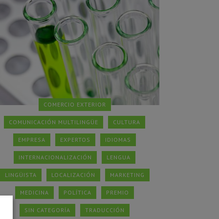
COMERCIO EXTERIOR
COMUNICACIÓN MULTILINGÜE
CULTURA
EMPRESA
EXPERTOS
IDIOMAS
INTERNACIONALIZACIÓN
LENGUA
LINGÜISTA
LOCALIZACIÓN
MARKETING
MEDICINA
POLÍTICA
PREMIO
SIN CATEGORÍA
TRADUCCIÓN