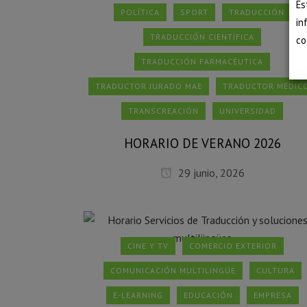
Es
POLÍTICA
SPORT
TRADUCCIÓN
in
TRADUCCIÓN CIENTÍFICA
co
TRADUCCIÓN FARMACÉUTICA
TRADUCTOR JURADO MAE
TRADUCTOR MÉDIC
TRANSCREACIÓN
UNIVERSIDAD
HORARIO DE VERANO 2026
29 junio, 2026
CINE Y TV
COMERCIO EXTERIOR
COMUNICACIÓN MULTILINGÜE
CULTURA
E-LEARNING
EDUCACIÓN
EMPRESA