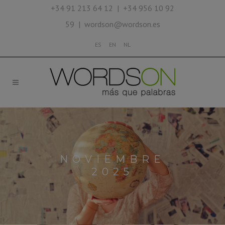
+34 91 213 64 12 | +34 956 10 92
59 | wordson@wordson.es
ES
EN
NL
NOVIEMBRE
2025