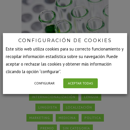
CONFIGURACIÓN DE COOKIES
Este sitio web utiliza cookies para su correcto funcionamiento y
recopilar información estadística sobre su navegación. Puede
aceptar o rechazar las cookies y obtener más información
COMERCIO EXTERIOR
clicando la opción “configurar”.
COMUNICACIÓN MULTILINGÜE
CULTURA
CONFIGURAR
ACEPTAR TODAS
EMPRESA
EXPERTOS
IDIOMAS
INTERNACIONALIZACIÓN
LENGUA
LINGÜISTA
LOCALIZACIÓN
MARKETING
MEDICINA
POLÍTICA
PREMIO
SIN CATEGORÍA