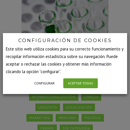
CONFIGURACIÓN DE COOKIES
Este sitio web utiliza cookies para su correcto funcionamiento y
recopilar información estadística sobre su navegación. Puede
aceptar o rechazar las cookies y obtener más información
COMERCIO EXTERIOR
clicando la opción “configurar”.
COMUNICACIÓN MULTILINGÜE
CULTURA
CONFIGURAR
ACEPTAR TODAS
EMPRESA
EXPERTOS
IDIOMAS
INTERNACIONALIZACIÓN
LENGUA
LINGÜISTA
LOCALIZACIÓN
MARKETING
MEDICINA
POLÍTICA
PREMIO
SIN CATEGORÍA