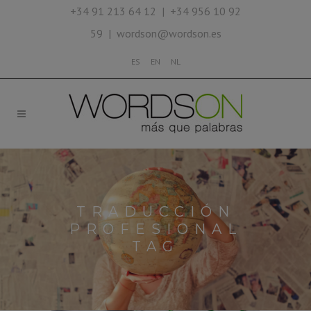
+34 91 213 64 12 | +34 956 10 92
59 | wordson@wordson.es
ES
EN
NL
TRADUCCIÓN
PROFESIONAL
TAG