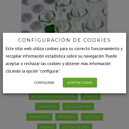
CONFIGURACIÓN DE COOKIES
Este sitio web utiliza cookies para su correcto funcionamiento y
recopilar información estadística sobre su navegación. Puede
aceptar o rechazar las cookies y obtener más información
COMERCIO EXTERIOR
clicando la opción “configurar”.
COMUNICACIÓN MULTILINGÜE
CULTURA
CONFIGURAR
ACEPTAR TODAS
EMPRESA
EXPERTOS
IDIOMAS
INTERNACIONALIZACIÓN
LENGUA
LINGÜISTA
LOCALIZACIÓN
MARKETING
MEDICINA
POLÍTICA
PREMIO
SIN CATEGORÍA