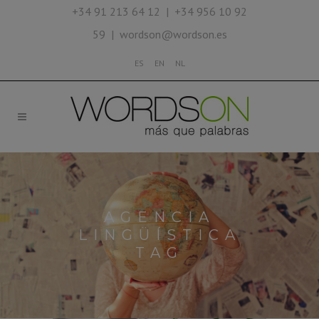
+34 91 213 64 12 | +34 956 10 92
59 | wordson@wordson.es
ES
EN
NL
AGENCIA
LINGÜÍSTICA
TAG