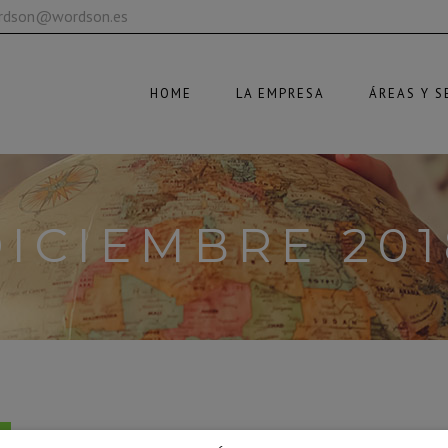
ordson@wordson.es
HOME
LA EMPRESA
ÁREAS Y S
DICIEMBRE 201
N