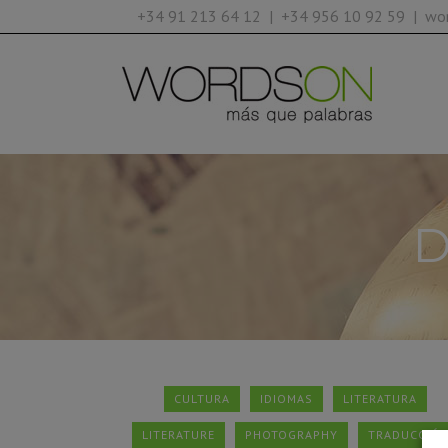
+34 91 213 64 12 | +34 956 10 92 59 | w
CULTURA
IDIOMAS
LITERATURA
LITERATURE
PHOTOGRAPHY
TRADUCCIÓ