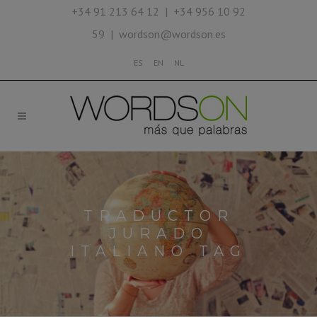
+34 91 213 64 12 | +34 956 10 92
59 | wordson@wordson.es
ES
EN
NL
TRADUCTOR
JURADO
ITALIANO TAG