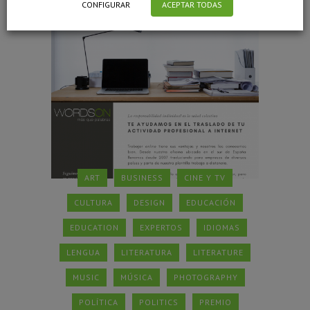
CONFIGURAR
ACEPTAR TODAS
ART
BUSINESS
CINE Y TV
CULTURA
DESIGN
EDUCACIÓN
EDUCATION
EXPERTOS
IDIOMAS
LENGUA
LITERATURA
LITERATURE
MUSIC
MÚSICA
PHOTOGRAPHY
POLÍTICA
POLITICS
PREMIO