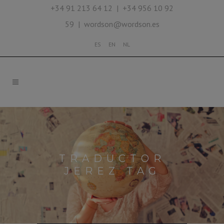
+34 91 213 64 12 | +34 956 10 92
59 | wordson@wordson.es
ES
EN
NL
TRADUCTOR
JEREZ TAG