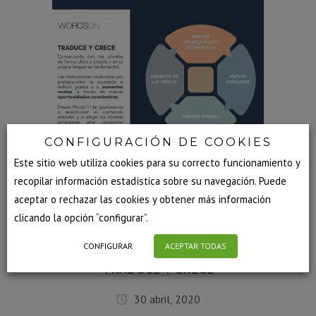
CONFIGURACIÓN DE COOKIES
BUSINESS
COMERCIO EXTERIOR
Este sitio web utiliza cookies para su correcto funcionamiento y
recopilar información estadística sobre su navegación. Puede
EMPRESA
EXPERTOS
IDIOMAS
aceptar o rechazar las cookies y obtener más información
INTERNACIONALIZACIÓN
LENGUA
clicando la opción “configurar”.
MARKETING
TRADUCCIÓN
CONFIGURAR
ACEPTAR TODAS
TRADUCE Y CRECE
30 abril, 2020