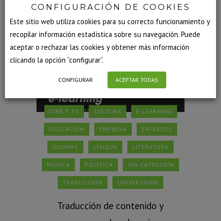
CONFIGURACIÓN DE COOKIES
Este sitio web utiliza cookies para su correcto funcionamiento y
recopilar información estadística sobre su navegación. Puede
aceptar o rechazar las cookies y obtener más información
clicando la opción “configurar”.
CONFIGURAR
ACEPTAR TODAS
CINE Y TV
CULTURA
E-LEARNING
EDUCACIÓN
EMPRESA
EXPERTOS
IDIOMAS
LENGUA
LITERATURA
MÚSICA
POLÍTICA
SIN CATEGORÍA
TRADUCCIÓN
UNIVERSIDAD
Traducción de contenido y