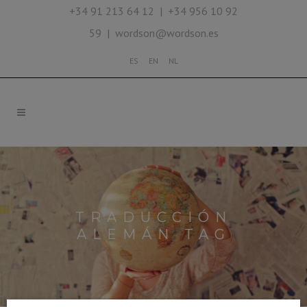
+34 91 213 64 12 | +34 956 10 92
59 | wordson@wordson.es
ES
EN
NL
TRADUCCIÓN
ALEMÁN TAG